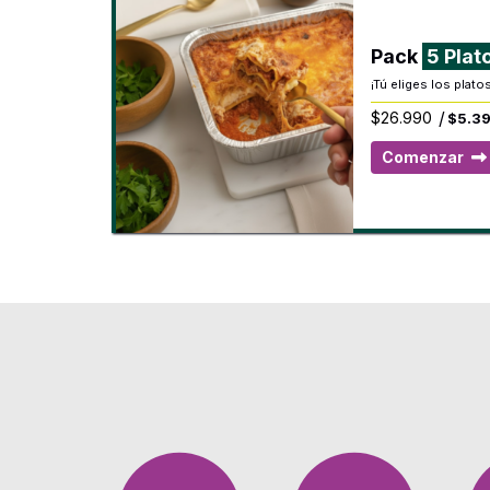
Pack
5 Plat
¡Tú eliges los plato
/
$
26.990
$5.39
Comenzar