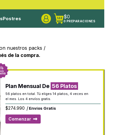
$
0
os
Postres
0 PREPARACIONES
con nuestros packs /
ués de la compra.
Plan Mensual De
56 Platos
56 platos en total. Tú eliges 14 platos, 4 veces en
el mes. Los 4 envíos gratis.
/
$
274.990
Envíos Gratis
Comenzar