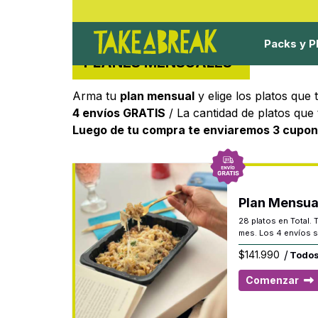
Packs y P
PLANES MENSUALES
Arma tu
plan mensual
y elige los platos que
4 envíos GRATIS
/ La cantidad de platos que t
Luego de tu compra te enviaremos 3 cupone
Plan Mensua
28 platos en Total. 
mes. Los 4 envíos s
/
$
141.990
Todos
Comenzar