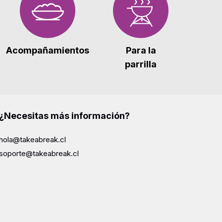
Acompañamientos
Para la
parrilla
¿Necesitas más información?
hola@takeabreak.cl
soporte@takeabreak.cl