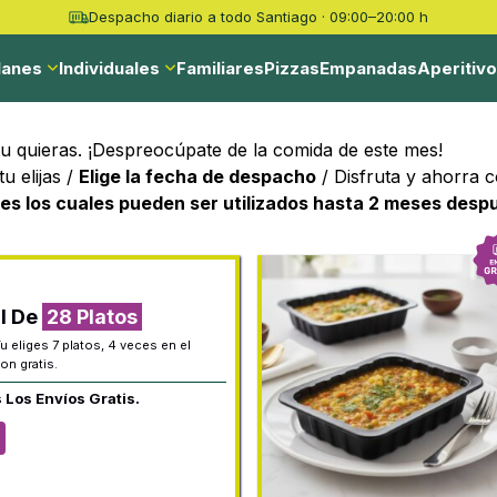
Despacho diario a todo Santiago · 09:00–20:00 h
lanes
Individuales
Familiares
Pizzas
Empanadas
Aperitiv
 tu quieras. ¡Despreocúpate de la comida de este mes!
u elijas /
Elige la fecha de despacho
/ Disfruta y ahorra 
s los cuales pueden ser utilizados hasta 2 meses desp
l De
28 Platos
Tu eliges 7 platos, 4 veces en el
on gratis.
 Los Envíos Gratis.