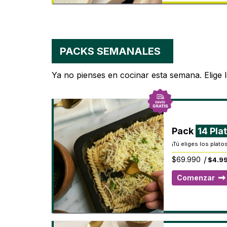
PACKS SEMANALES
Ya no pienses en cocinar esta semana. Elige 
Pack
14 Pla
¡Tú eliges los plato
/
$
69.990
$4.99
Comenzar