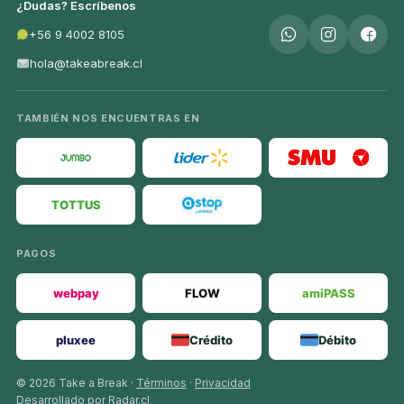
¿Dudas? Escríbenos
+56 9 4002 8105
hola@takeabreak.cl
TAMBIÉN NOS ENCUENTRAS EN
TOTTUS
PAGOS
webpay
FLOW
amiPASS
pluxee
Crédito
Débito
© 2026 Take a Break ·
Términos
·
Privacidad
Desarrollado por Radar.cl