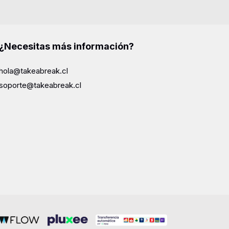
¿Necesitas más información?
hola@takeabreak.cl
soporte@takeabreak.cl