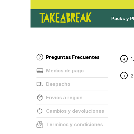
Packs y P
Preguntas Frecuentes
1.
Medios de pago
2
Despacho
Envíos a región
Cambios y devoluciones
Términos y condiciones