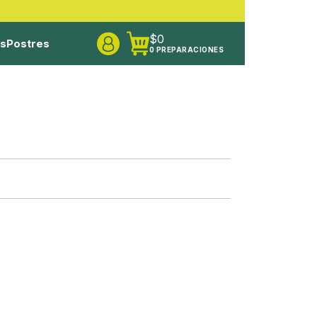
$
0
os
Postres
0 PREPARACIONES