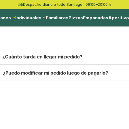
Despacho diario a todo Santiago · 09:00–20:00 h
lanes
Individuales
Familiares
Pizzas
Empanadas
Aperitiv
¿Cuánto tarda en llegar mi pedido?
.
¿Puedo modificar mi pedido luego de pagarlo?