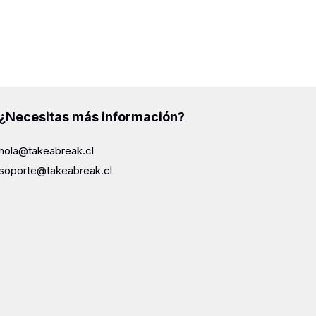
¿Necesitas más información?
hola@takeabreak.cl
soporte@takeabreak.cl