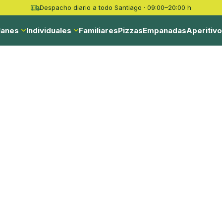
Despacho diario a todo Santiago · 09:00–20:00 h
lanes
Individuales
Familiares
Pizzas
Empanadas
Aperitiv