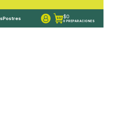
$
0
os
Postres
0 PREPARACIONES