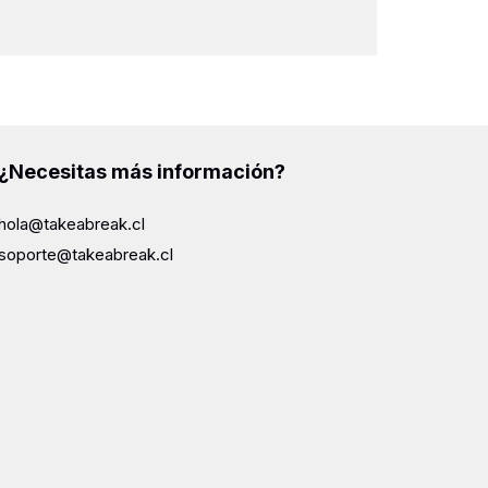
¿Necesitas más información?
hola@takeabreak.cl
soporte@takeabreak.cl