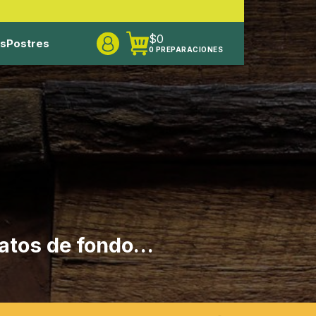
$
0
os
Postres
0 PREPARACIONES
latos de fondo…