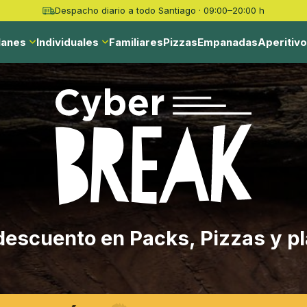
Despacho diario a todo Santiago · 09:00–20:00 h
lanes
Individuales
Familiares
Pizzas
Empanadas
Aperitiv
escuento en Packs, Pizzas y p