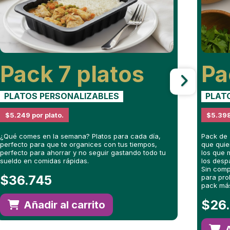
Pack
7 platos
P
PLATOS PERSONALIZABLES
PLAT
$5.249 por plato.
$5.398
¿Qué comes en la semana? Platos para cada día,
Pack de 
perfecto para que te organices con tus tiempos,
que quier
perfecto para ahorrar y no seguir gastando todo tu
los que 
sueldo en comidas rápidas.
los desp
Sin comp
$
36.745
para pro
pack má
$
26
Añadir al carrito
A