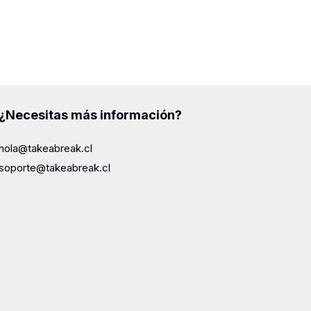
¿Necesitas más información?
hola@takeabreak.cl
soporte@takeabreak.cl