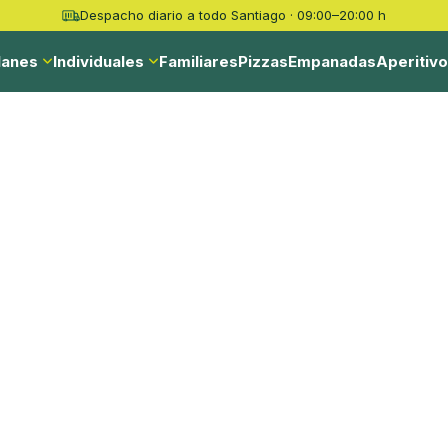
Despacho diario a todo Santiago · 09:00–20:00 h
lanes
Individuales
Familiares
Pizzas
Empanadas
Aperitiv