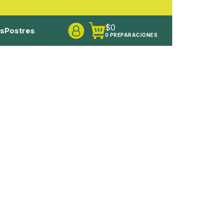
$
0
os
Postres
0 PREPARACIONES