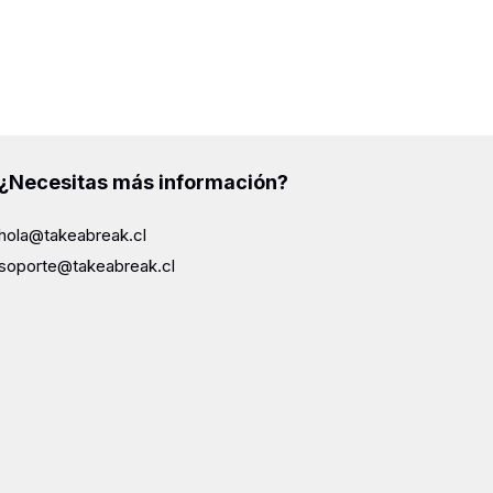
¿Necesitas más información?
hola@takeabreak.cl
soporte@takeabreak.cl