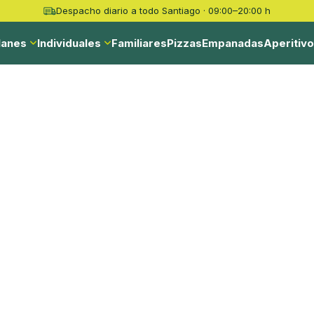
Despacho diario a todo Santiago · 09:00–20:00 h
lanes
Individuales
Familiares
Pizzas
Empanadas
Aperitiv