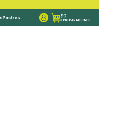
$
0
os
Postres
0 PREPARACIONES