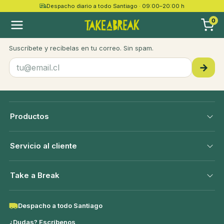
Despacho diario a todo Santiago · 09:00–20:00 h
take a
break
0
Recetas, novedades y ofertas
Suscríbete y recíbelas en tu correo. Sin spam.
→
Productos
Servicio al cliente
Take a Break
Despacho a todo Santiago
¿Dudas? Escríbenos