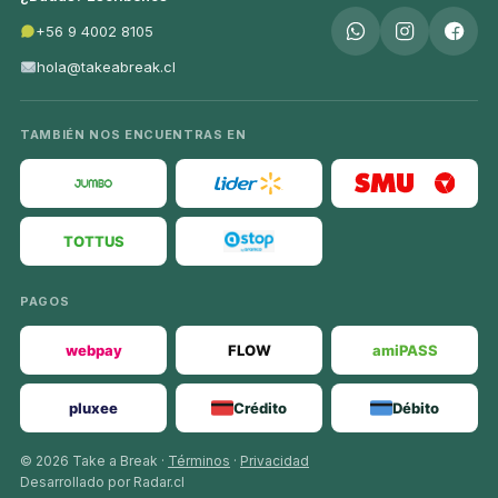
+56 9 4002 8105
hola@takeabreak.cl
TAMBIÉN NOS ENCUENTRAS EN
TOTTUS
PAGOS
webpay
FLOW
amiPASS
pluxee
Crédito
Débito
© 2026 Take a Break ·
Términos
·
Privacidad
Desarrollado por Radar.cl