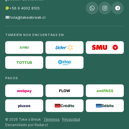
+56 9 4002 8105
hola@takeabreak.cl
TAMBIÉN NOS ENCUENTRAS EN
TOTTUS
PAGOS
webpay
FLOW
amiPASS
pluxee
Crédito
Débito
© 2026 Take a Break ·
Términos
·
Privacidad
Desarrollado por Radar.cl