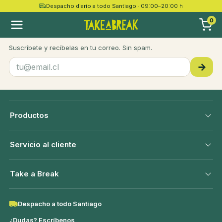
Despacho diario a todo Santiago · 09:00–20:00 h
take a
break
0
Recetas, novedades y ofertas
Suscríbete y recíbelas en tu correo. Sin spam.
→
Productos
Servicio al cliente
Take a Break
Despacho a todo Santiago
¿Dudas? Escríbenos