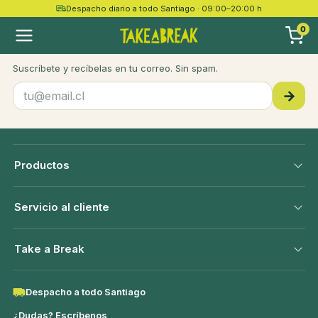
Despacho diario a todo Santiago · 09:00–20:00 h
take a
break
0
Recetas, novedades y ofertas
Suscríbete y recíbelas en tu correo. Sin spam.
→
Productos
Servicio al cliente
Take a Break
Despacho a todo Santiago
¿Dudas? Escríbenos