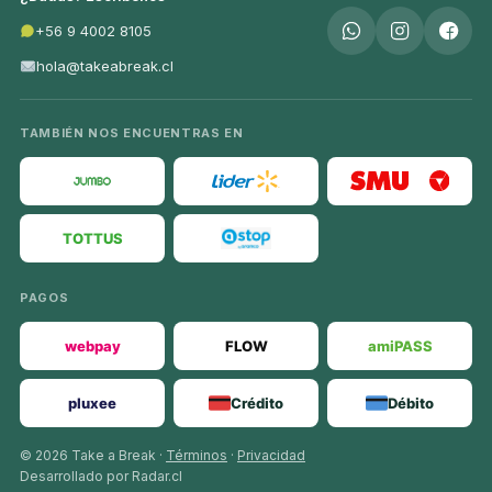
+56 9 4002 8105
hola@takeabreak.cl
TAMBIÉN NOS ENCUENTRAS EN
TOTTUS
PAGOS
webpay
FLOW
amiPASS
pluxee
Crédito
Débito
© 2026 Take a Break ·
Términos
·
Privacidad
Desarrollado por Radar.cl