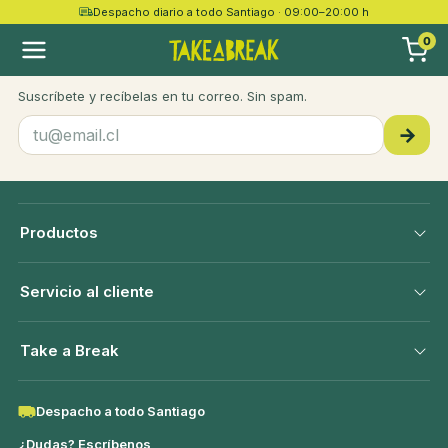
Despacho diario a todo Santiago · 09:00–20:00 h
take a
break
0
Recetas, novedades y ofertas
Suscríbete y recíbelas en tu correo. Sin spam.
→
Productos
Servicio al cliente
Take a Break
Despacho a todo Santiago
¿Dudas? Escríbenos