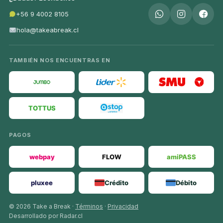
+56 9 4002 8105
hola@takeabreak.cl
TAMBIÉN NOS ENCUENTRAS EN
TOTTUS
PAGOS
webpay
FLOW
amiPASS
pluxee
Crédito
Débito
© 2026 Take a Break ·
Términos
·
Privacidad
Desarrollado por Radar.cl