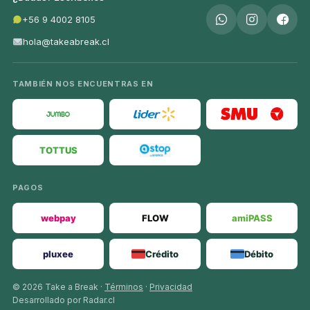
+56 9 4002 8105
hola@takeabreak.cl
TAMBIÉN NOS ENCUENTRAS EN
TOTTUS
PAGOS
webpay
FLOW
amiPASS
pluxee
Crédito
Débito
© 2026 Take a Break ·
Términos
·
Privacidad
Desarrollado por Radar.cl