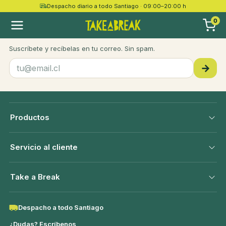
Despacho diario a todo Santiago · 09:00–20:00 h
take a
break
0
Recetas, novedades y ofertas
Suscríbete y recíbelas en tu correo. Sin spam.
→
Productos
Servicio al cliente
Take a Break
Despacho a todo Santiago
¿Dudas? Escríbenos