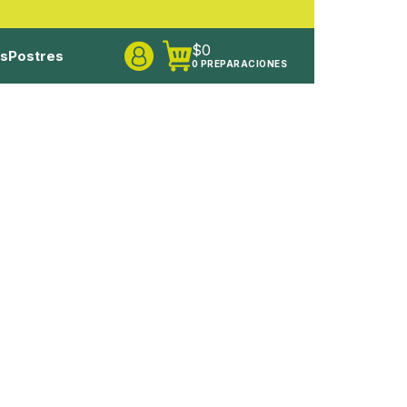
$
0
os
Postres
0 PREPARACIONES