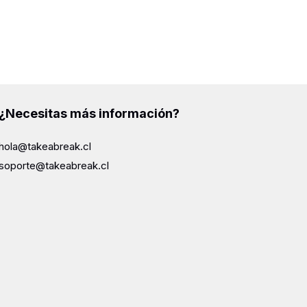
¿Necesitas más información?
hola@takeabreak.cl
soporte@takeabreak.cl