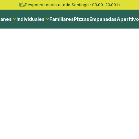
Despacho diario a todo Santiago · 09:00–20:00 h
lanes
Individuales
Familiares
Pizzas
Empanadas
Aperitiv