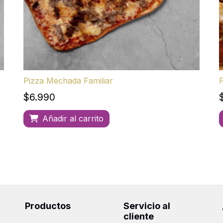
Pizza Mechada Familiar
P
$
6.990
Añadir al carrito
Productos
Servicio al
cliente