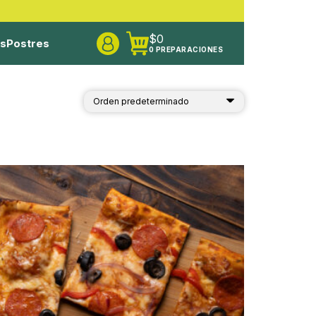
$
0
os
Postres
0 PREPARACIONES