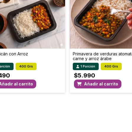
Grasa Total (g)
Colesterol (mg)
H. de C. disponible (g)
Fibra Total (g)
icán con Arroz
Primavera de verduras atoma
carne y arroz árabe
Sodio (mg)
Porción
400 Grs
1 Porción
400 Grs
490
$
5.990
Añadir al carrito
Añadir al carrito