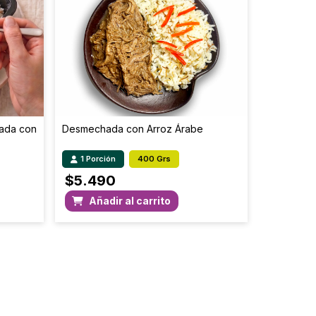
10.205
40.8
34.888
139.6
14.994
60.0
0.714
2.9
tada con
Desmechada con Arroz Árabe
178.38
713.5
1 Porción
400 Grs
$
5.490
Añadir al carrito