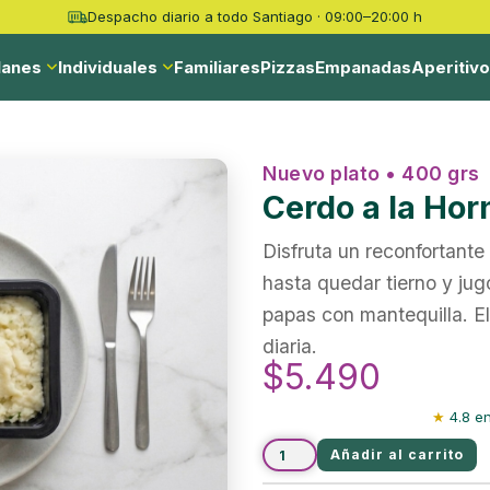
Despacho diario a todo Santiago · 09:00–20:00 h
lanes
Individuales
Familiares
Pizzas
Empanadas
Aperitiv
Nuevo plato • 400 grs
Cerdo a la Hor
Disfruta un reconfortante
hasta quedar tierno y ju
papas
con mantequilla. El
diaria.
$
5.490
★
4.8 en
Añadir al carrito