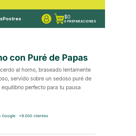
$
0
os
Postres
0 PREPARACIONES
no con Puré de Papas
cerdo al horno
, braseado lentamente
goso, servido sobre un sedoso
puré de
 equilibrio perfecto para tu pausa
 Google · +8.000 clientes