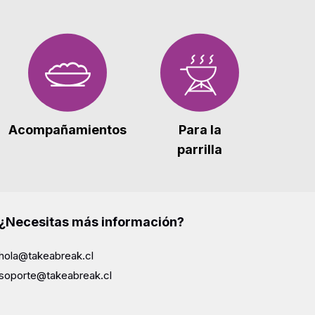
Acompañamientos
Para la
parrilla
¿Necesitas más información?
hola@takeabreak.cl
soporte@takeabreak.cl