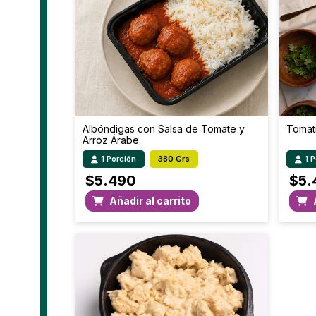
Albóndigas con Salsa de Tomate y
Tomat
Arroz Árabe
1 Porción
380 Grs
1 
$
5.490
$
5.
Añadir al carrito