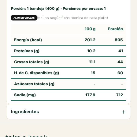
Porción: 1 bandeja (400 g) · Porciones por envase: 1
(sellos según ficha técnica de cada plato)
ALTO EN GRASAS
100 g
Porción
Energía (kcal)
201.2
805
Proteínas (g)
10.2
41
Grasas totales (g)
11.1
44
H. de C. disponibles (g)
15
60
Azúcares totales (g)
-
-
Sodio (mg)
177.9
712
Ingredientes