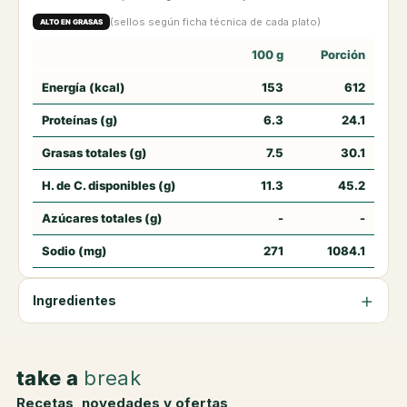
(sellos según ficha técnica de cada plato)
ALTO EN GRASAS
100 g
Porción
Energía (kcal)
153
612
Proteínas (g)
6.3
24.1
Grasas totales (g)
7.5
30.1
H. de C. disponibles (g)
11.3
45.2
Azúcares totales (g)
-
-
Sodio (mg)
271
1084.1
Ingredientes
take a
break
Recetas, novedades y ofertas