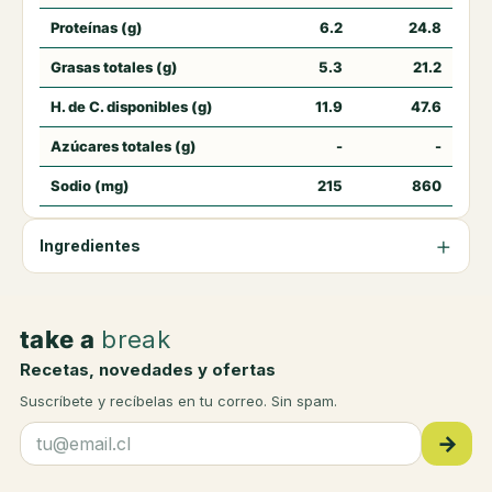
Proteínas (g)
6.2
24.8
Grasas totales (g)
5.3
21.2
H. de C. disponibles (g)
11.9
47.6
Azúcares totales (g)
-
-
Sodio (mg)
215
860
Ingredientes
take a
break
Recetas, novedades y ofertas
Suscríbete y recíbelas en tu correo. Sin spam.
→