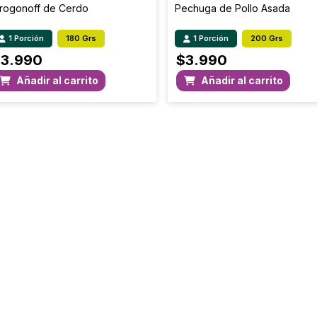
trogonoff de Cerdo
Pechuga de Pollo Asada
1 Porción
180 Grs
1 Porción
200 Grs
$
3.990
$
3.990
Añadir al carrito
Añadir al carrito