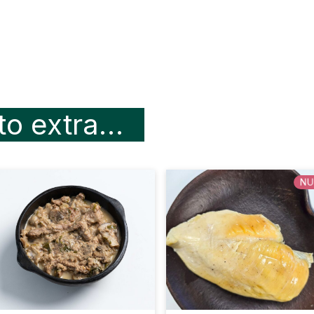
Grasa Total (g)
Colesterol (mg)
H. de C. disponible (g)
to extra…
Fibra Total (g)
Sodio (mg)
NU