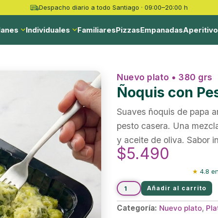
Despacho diario a todo Santiago · 09:00–20:00 h
lanes
Individuales
Familiares
Pizzas
Empanadas
Aperitiv
Nuevo plato • 380 grs
Ñoquis con Pe
Suaves ñoquis de papa ar
pesto casera. Una mezcla
y aceite de oliva. Sabor i
$
5.490
★
4.8 en
Añadir al carrito
Categoría:
Nuevo plato
,
Pla