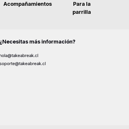
Acompañamientos
Para la
parrilla
¿Necesitas más información?
hola@takeabreak.cl
soporte@takeabreak.cl