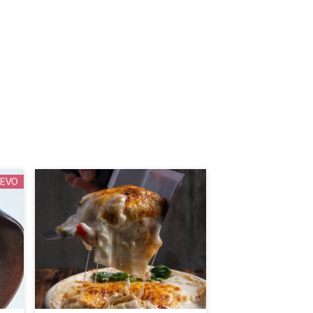
20.1
80.4
22.7
104.9
10.7
42.8
0.6
2.4
312
1527
EVO