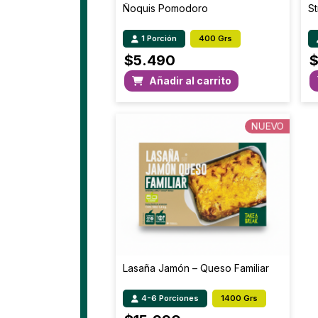
Ñoquis Pomodoro
S
1 Porción
400 Grs
$
5.490
Añadir al carrito
NUEVO
Lasaña Jamón – Queso Familiar
4-6 Porciones
1400 Grs