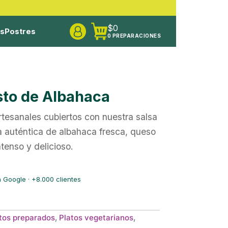
$
0
os
Postres
0 PREPARACIONES
sto de Albahaca
tesanales cubiertos con nuestra salsa
 auténtica de albahaca fresca, queso
ntenso y delicioso.
 Google · +8.000 clientes
tos preparados
,
Platos vegetarianos
,