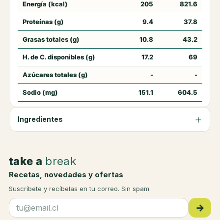
Energía (kcal)
205
821.6
Proteínas (g)
9.4
37.8
Grasas totales (g)
10.8
43.2
H. de C. disponibles (g)
17.2
69
Azúcares totales (g)
-
-
Sodio (mg)
151.1
604.5
Ingredientes
take a
break
Recetas, novedades y ofertas
Suscríbete y recíbelas en tu correo. Sin spam.
→