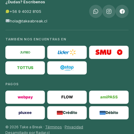
¿Dudas? Escríbenos
+56 9 4002 8105
hola@takeabreak.cl
TAMBIÉN NOS ENCUENTRAS EN
TOTTUS
PAGOS
webpay
FLOW
amiPASS
pluxee
Crédito
Débito
© 2026 Take a Break ·
Términos
·
Privacidad
Desarrollado por Radar.cl