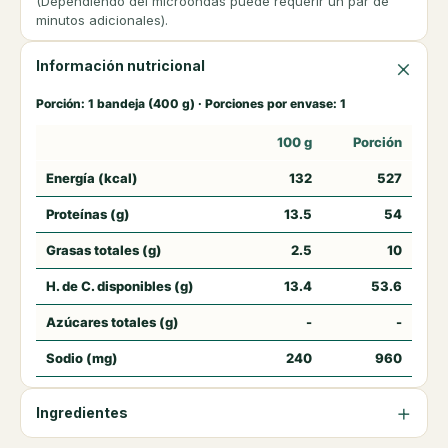
(Dependiendo del microondas puede requerir un par de
minutos adicionales).
Información nutricional
Porción: 1 bandeja (400 g) · Porciones por envase: 1
100 g
Porción
Energía (kcal)
132
527
Proteínas (g)
13.5
54
Grasas totales (g)
2.5
10
H. de C. disponibles (g)
13.4
53.6
Azúcares totales (g)
-
-
Sodio (mg)
240
960
Ingredientes