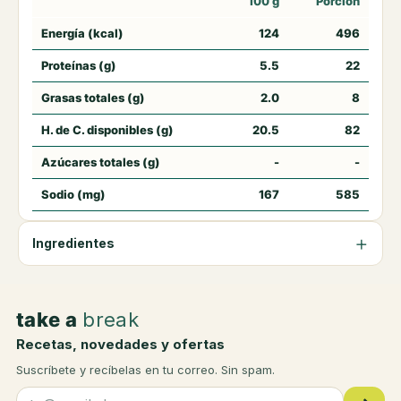
100 g
Porción
Energía (kcal)
124
496
Proteínas (g)
5.5
22
Grasas totales (g)
2.0
8
H. de C. disponibles (g)
20.5
82
Azúcares totales (g)
-
-
Sodio (mg)
167
585
Ingredientes
take a
break
Recetas, novedades y ofertas
Suscríbete y recíbelas en tu correo. Sin spam.