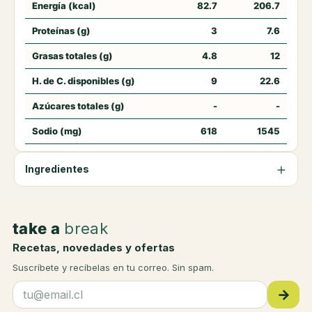
Energía (kcal)
82.7
206.7
Proteínas (g)
3
7.6
Grasas totales (g)
4.8
12
H. de C. disponibles (g)
9
22.6
Azúcares totales (g)
-
-
Sodio (mg)
618
1545
Ingredientes
take a
break
Recetas, novedades y ofertas
Suscríbete y recíbelas en tu correo. Sin spam.
→