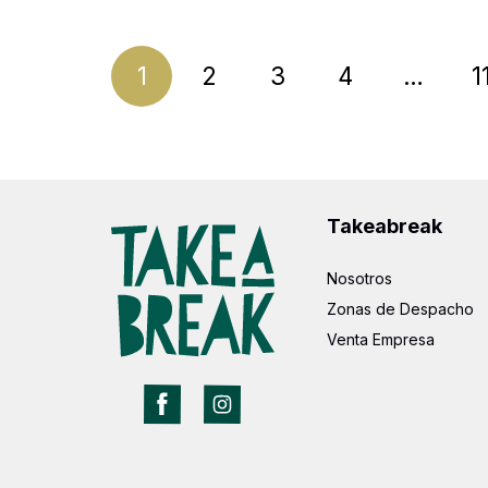
Navegación
1
2
3
4
…
1
de
entradas
Takeabreak
Nosotros
Zonas de Despacho
Venta Empresa