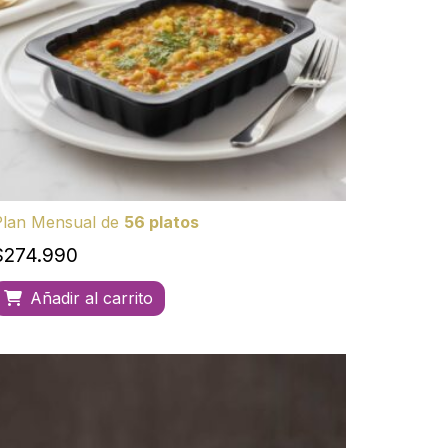
Plan Mensual de
56 platos
$
274.990
Añadir al carrito