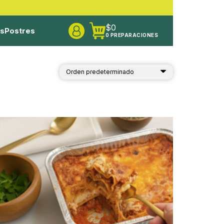
$
0
os
Postres
0 PREPARACIONES