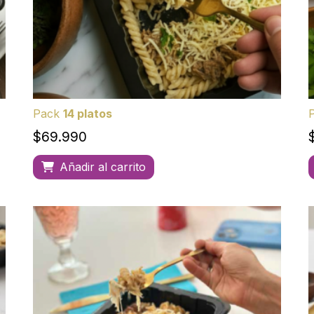
Pack
14 platos
$
69.990
Añadir al carrito