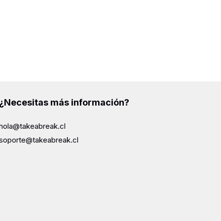
¿Necesitas más información?
hola@takeabreak.cl
soporte@takeabreak.cl