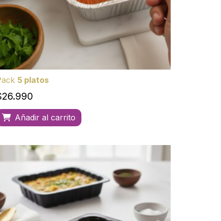
Pack
5 platos
$
26.990
Añadir al carrito