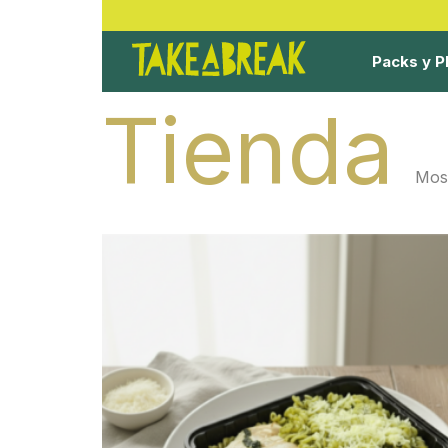
Packs y P
Tienda
Most