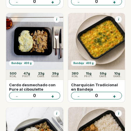
0
0
-
+
-
+
i
i
Bandeja · 400 g
Bandeja · 400 g
500
47g
23g
39g
380
15g
59g
10g
KCAL
PROT.
CARB.
GRAS.
KCAL
PROT.
CARB.
GRAS.
Cerdo desmechado con
Charquicán Tradicional
Pure al ciboulette
en Bandeja
0
0
-
+
-
+
i
i