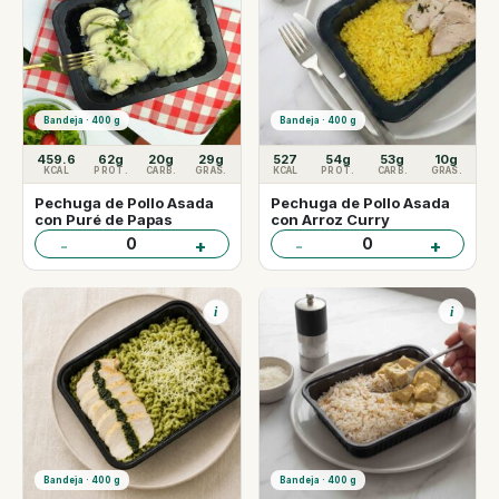
Bandeja · 400 g
Bandeja · 400 g
459.6
62g
20g
29g
527
54g
53g
10g
KCAL
PROT.
CARB.
GRAS.
KCAL
PROT.
CARB.
GRAS.
Pechuga de Pollo Asada
Pechuga de Pollo Asada
con Puré de Papas
con Arroz Curry
0
0
-
+
-
+
i
i
Bandeja · 400 g
Bandeja · 400 g