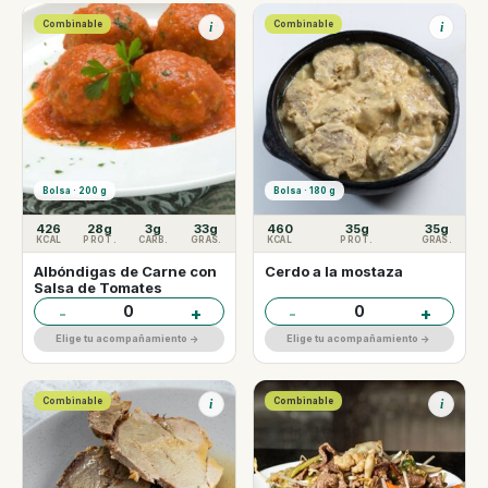
Combinable
Combinable
i
i
Bolsa · 200 g
Bolsa · 180 g
426
28g
3g
33g
460
35g
35g
KCAL
PROT.
CARB.
GRAS.
KCAL
PROT.
GRAS.
Albóndigas de Carne con
Cerdo a la mostaza
Salsa de Tomates
0
0
-
+
-
+
Elige tu acompañamiento ->
Elige tu acompañamiento ->
Combinable
Combinable
i
i