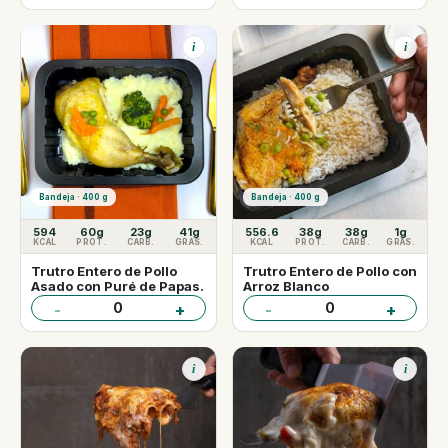
i
i
Bandeja · 400 g
Bandeja · 400 g
594
60g
23g
41g
556.6
38g
38g
1g
KCAL
PROT.
CARB.
GRAS.
KCAL
PROT.
CARB.
GRAS.
Trutro Entero de Pollo
Trutro Entero de Pollo con
Asado con Puré de Papas.
Arroz Blanco
0
0
-
+
-
+
i
i