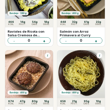
Bandeja · 380 g
Bandeja · 400 g
466
14g
54g
18g
448
32g
61g
22g
KCAL
PROT.
CARB.
GRAS.
KCAL
PROT.
CARB.
GRAS.
Ravioles de Ricota con
Salmón con Arroz
Salsa Cremosa de
Primavera al Curry
Champiñones
0
0
-
+
-
+
i
i
Bandeja · 400 g
Bandeja · 400 g
674
47g
80g
16g
656
21g
95g
10g
KCAL
PROT.
CARB.
GRAS.
KCAL
PROT.
CARB.
GRAS.