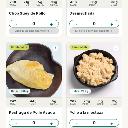
288
21g
5g
16g
486
35g
38g
KCAL
PROT.
CARB.
GRAS.
KCAL
PROT.
GRAS.
Chop Suey de Pollo
Desmechada
0
0
-
+
-
+
Elige tu acompañamiento ->
Elige tu acompañamiento ->
Combinable
Combinable
i
i
Bolsa · 200 g
Bolsa · 200 g
242
44g
5g
262
28g
6g
13g
KCAL
PROT.
GRAS.
KCAL
PROT.
CARB.
GRAS.
Pechuga de Pollo Asada
Pollo a la mostaza
0
0
-
+
-
+