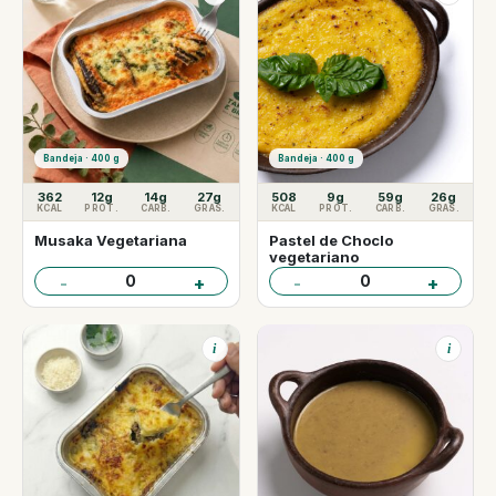
Bandeja · 400 g
Bandeja · 400 g
362
12g
14g
27g
508
9g
59g
26g
KCAL
PROT.
CARB.
GRAS.
KCAL
PROT.
CARB.
GRAS.
Musaka Vegetariana
Pastel de Choclo
vegetariano
0
0
-
+
-
+
i
i