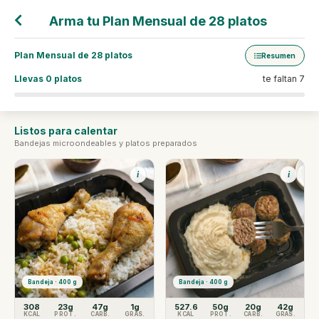
Despacho diario a todo Santiago · 09:00–20:00 h
Arma tu Plan Mensual de 28 platos
0
Plan Mensual de 28 platos
Resumen
Llevas 0 platos
te faltan 7
Listos para calentar
Bandejas microondeables y platos preparados
i
i
Bandeja · 400 g
Bandeja · 400 g
308
23g
47g
1g
527.6
50g
20g
42g
KCAL
PROT.
CARB.
GRAS.
KCAL
PROT.
CARB.
GRAS.