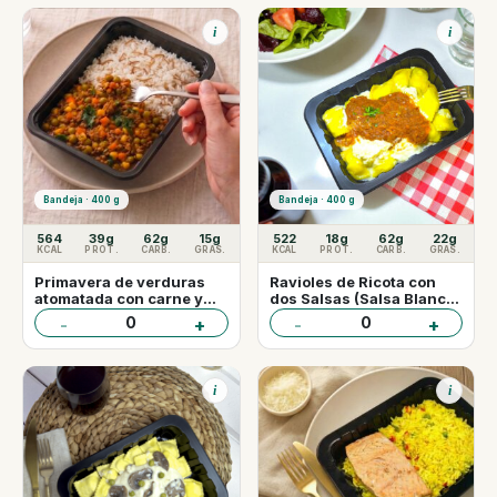
i
i
Bandeja · 400 g
Bandeja · 400 g
564
39g
62g
15g
522
18g
62g
22g
KCAL
PROT.
CARB.
GRAS.
KCAL
PROT.
CARB.
GRAS.
Primavera de verduras
Ravioles de Ricota con
atomatada con carne y
dos Salsas (Salsa Blanca
arroz árabe
y Pomodoro Mechada)
0
0
-
+
-
+
i
i