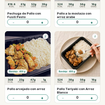
816.6
61g
52g
39g
524
38g
56g
16g
KCAL
PROT.
CARB.
GRAS.
KCAL
PROT.
CARB.
GRAS.
Pechuga de Pollo con
Pollo a la mostaza con
Fusili Pesto
arroz árabe
0
0
-
+
-
+
i
i
Bandeja · 400 g
Bandeja · 400 g
308
23g
47g
1g
524
38g
56g
16g
KCAL
PROT.
CARB.
GRAS.
KCAL
PROT.
CARB.
GRAS.
Pollo arvejado con arroz
Pollo Teriyaki con Arroz
Blanco
0
0
-
+
-
+