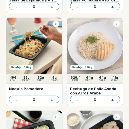
Salsa de Espinaca y Arroz
Salsa Pomodoro y Arroz
Curry.
Árabe
0
0
-
+
-
+
i
i
Bandeja · 400 g
Bandeja · 400 g
496
22g
82g
8g
626.4
64g
64g
11g
KCAL
PROT.
CARB.
GRAS.
KCAL
PROT.
CARB.
GRAS.
Ñoquis Pomodoro
Pechuga de Pollo Asada
con Arroz Árabe
0
0
-
+
-
+
i
i