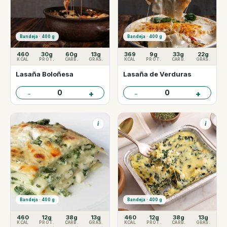
Bandeja · 400 g
Bandeja · 400 g
460
30g
60g
13g
369
9g
33g
22g
KCAL
PROT.
CARB.
GRAS.
KCAL
PROT.
CARB.
GRAS.
Lasaña Boloñesa
Lasaña de Verduras
0
0
-
+
-
+
i
i
Bandeja · 400 g
Bandeja · 400 g
460
12g
38g
13g
460
12g
38g
13g
KCAL
PROT.
CARB.
GRAS.
KCAL
PROT.
CARB.
GRAS.