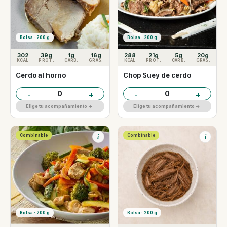
Bolsa · 200 g
Bolsa · 200 g
302
39g
1g
16g
288
21g
5g
20g
KCAL
PROT.
CARB.
GRAS.
KCAL
PROT.
CARB.
GRAS.
Cerdo al horno
Chop Suey de cerdo
0
0
-
+
-
+
Elige tu acompañamiento ->
Elige tu acompañamiento ->
Combinable
Combinable
i
i
Bolsa · 200 g
Bolsa · 200 g