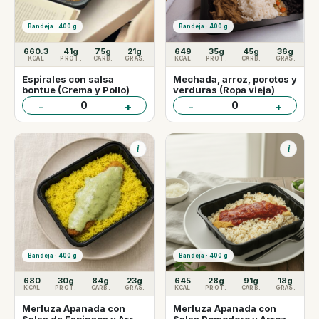
Bandeja · 400 g
Bandeja · 400 g
660.3
41g
75g
21g
649
35g
45g
36g
KCAL
PROT.
CARB.
GRAS.
KCAL
PROT.
CARB.
GRAS.
Espirales con salsa
Mechada, arroz, porotos y
bontue (Crema y Pollo)
verduras (Ropa vieja)
0
0
-
+
-
+
i
i
Bandeja · 400 g
Bandeja · 400 g
680
30g
84g
23g
645
28g
91g
18g
KCAL
PROT.
CARB.
GRAS.
KCAL
PROT.
CARB.
GRAS.
Merluza Apanada con
Merluza Apanada con