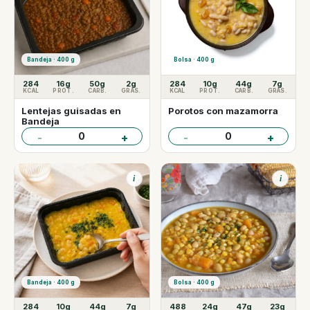
Bandeja · 400 g
Bolsa · 400 g
284
16g
50g
2g
284
10g
44g
7g
KCAL
PROT.
CARB.
GRAS.
KCAL
PROT.
CARB.
GRAS.
Lentejas guisadas en
Porotos con mazamorra
Bandeja
0
0
-
+
-
+
i
i
Bandeja · 400 g
Bolsa · 400 g
284
10g
44g
7g
488
24g
47g
23g