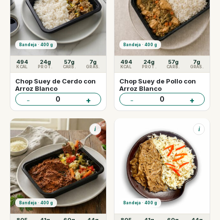
Bandeja · 400 g
Bandeja · 400 g
494
24g
57g
7g
494
24g
57g
7g
KCAL
PROT.
CARB.
GRAS.
KCAL
PROT.
CARB.
GRAS.
Chop Suey de Cerdo con
Chop Suey de Pollo con
Arroz Blanco
Arroz Blanco
0
0
-
+
-
+
i
i
Bandeja · 400 g
Bandeja · 400 g