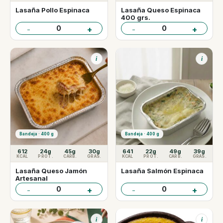
Lasaña Pollo Espinaca
Lasaña Queso Espinaca
400 grs.
0
0
-
+
-
+
i
i
Bandeja · 400 g
Bandeja · 400 g
612
24g
45g
30g
641
22g
49g
39g
KCAL
PROT.
CARB.
GRAS.
KCAL
PROT.
CARB.
GRAS.
Lasaña Queso Jamón
Lasaña Salmón Espinaca
Artesanal
0
0
-
+
-
+
i
i