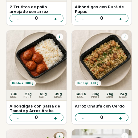
2 Trutitos de pollo
Albóndigas con Puré de
arvejado con arroz
Papas
0
0
-
+
-
+
i
i
Bandeja · 380 g
Bandeja · 400 g
730
27g
65g
39g
683.6
38g
74g
24g
KCAL
PROT.
CARB.
GRAS.
KCAL
PROT.
CARB.
GRAS.
Albóndigas con Salsa de
Arroz Chaufa con Cerdo
Tomate y Arroz Árabe
0
0
-
+
-
+
i
i