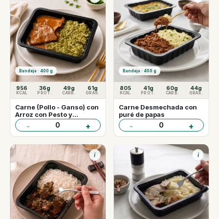
Bandeja · 400 g
Bandeja · 400 g
956
36g
49g
61g
805
41g
60g
44g
KCAL
PROT.
CARB.
GRAS.
KCAL
PROT.
CARB.
GRAS.
Carne (Pollo - Ganso) con
Carne Desmechada con
Arroz con Pesto y
puré de papas
Nueces.
0
0
-
+
-
+
i
i