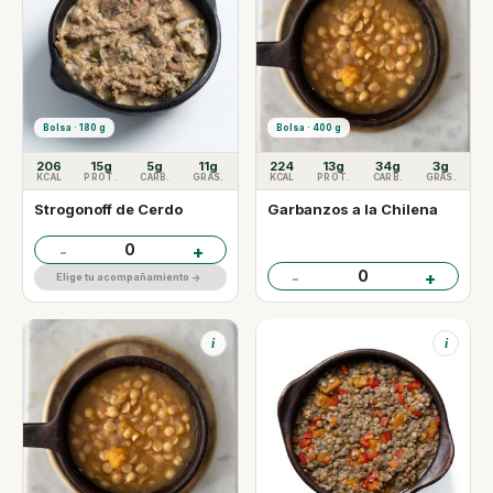
Bolsa · 180 g
Bolsa · 400 g
206
15g
5g
11g
224
13g
34g
3g
KCAL
PROT.
CARB.
GRAS.
KCAL
PROT.
CARB.
GRAS.
Strogonoff de Cerdo
Garbanzos a la Chilena
0
-
+
0
-
+
Elige tu acompañamiento ->
i
i