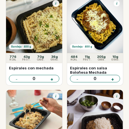
i
i
Bandeja · 400 g
Bandeja · 400 g
776
43g
70g
36g
484
11g
205g
10g
KCAL
PROT.
CARB.
GRAS.
KCAL
PROT.
CARB.
GRAS.
Espirales con mechada
Espirales con salsa
Boloñesa Mechada
0
0
-
+
-
+
i
i