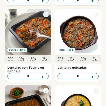
-
+
-
+
i
i
Bandeja · 400 g
Bolsa · 400 g
360
16g
40g
14g
284
16g
50g
2g
KCAL
PROT.
CARB.
GRAS.
KCAL
PROT.
CARB.
GRAS.
Lentejas con Tocino en
Lentejas guisadas
Bandeja
0
0
-
+
-
+
i
i