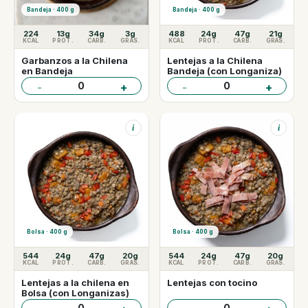
Bandeja · 400 g
Bandeja · 400 g
224
13g
34g
3g
488
24g
47g
21g
KCAL
PROT.
CARB.
GRAS.
KCAL
PROT.
CARB.
GRAS.
Garbanzos a la Chilena
Lentejas a la Chilena
en Bandeja
Bandeja (con Longaniza)
0
0
-
+
-
+
i
i
Bolsa · 400 g
Bolsa · 400 g
544
24g
47g
20g
544
24g
47g
20g
KCAL
PROT.
CARB.
GRAS.
KCAL
PROT.
CARB.
GRAS.
Lentejas a la chilena en
Lentejas con tocino
Bolsa (con Longanizas)
0
0