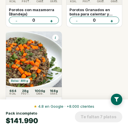
KCAL
PROT.
CARB.
GRAS.
KCAL
PROT.
CARB.
GRAS.
Porotos con mazamorra
Porotos Granados en
(Bandeja)
bolsa para calentar y
servir
0
0
-
+
-
+
i
Bolsa · 400 g
664
28g
1004g
168g
KCAL
PROT.
CARB.
GRAS.
Quinoa Guisada y
Lentejas
★
4.8 en Google · +8.000 clientes
0
-
+
Pack incompleto
Te faltan 7 platos
$141.990