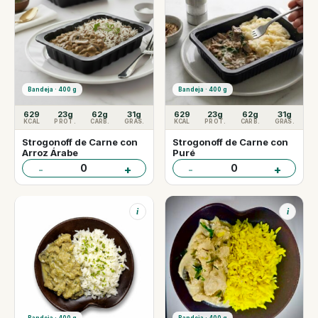
Bandeja · 400 g
Bandeja · 400 g
629
23g
62g
31g
629
23g
62g
31g
KCAL
PROT.
CARB.
GRAS.
KCAL
PROT.
CARB.
GRAS.
Strogonoff de Carne con
Strogonoff de Carne con
Arroz Árabe
Puré
0
0
-
+
-
+
i
i