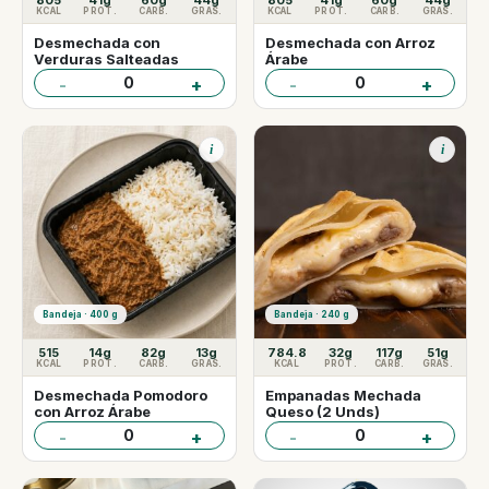
805
41g
60g
44g
805
41g
60g
44g
KCAL
PROT.
CARB.
GRAS.
KCAL
PROT.
CARB.
GRAS.
Desmechada con
Desmechada con Arroz
Verduras Salteadas
Árabe
0
0
-
+
-
+
i
i
Bandeja · 400 g
Bandeja · 240 g
515
14g
82g
13g
784.8
32g
117g
51g
KCAL
PROT.
CARB.
GRAS.
KCAL
PROT.
CARB.
GRAS.
Desmechada Pomodoro
Empanadas Mechada
con Arroz Árabe
Queso (2 Unds)
0
0
-
+
-
+