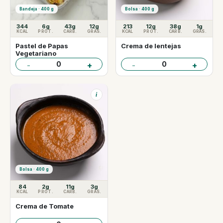
Bandeja · 400 g
Bolsa · 400 g
344
6g
43g
12g
213
12g
38g
1g
KCAL
PROT.
CARB.
GRAS.
KCAL
PROT.
CARB.
GRAS.
Pastel de Papas
Crema de lentejas
Vegetariano
0
0
-
+
-
+
i
Bolsa · 400 g
84
2g
11g
3g
KCAL
PROT.
CARB.
GRAS.
Crema de Tomate