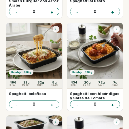
Smash Burguer con Arroz
Spaghetti al Pesto
Árabe
0
0
-
+
-
+
i
i
Bandeja · 400 g
Bandeja · 380 g
496
22g
82g
8g
434
20g
72g
7g
KCAL
PROT.
CARB.
GRAS.
KCAL
PROT.
CARB.
GRAS.
Spaghetti boloñesa
Spaghetti con Albóndigas
y Salsa de Tomate
0
0
-
+
-
+
i
i