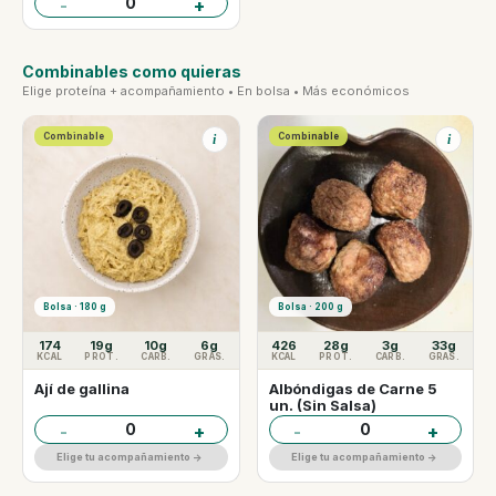
0
-
+
Combinables como quieras
Elige proteína + acompañamiento • En bolsa • Más económicos
Combinable
Combinable
i
i
Bolsa · 180 g
Bolsa · 200 g
174
19g
10g
6g
426
28g
3g
33g
KCAL
PROT.
CARB.
GRAS.
KCAL
PROT.
CARB.
GRAS.
Ají de gallina
Albóndigas de Carne 5
un. (Sin Salsa)
0
0
-
+
-
+
Elige tu acompañamiento ->
Elige tu acompañamiento ->