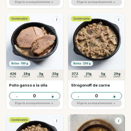
Elige tu acompañamiento ->
Elige tu acompañamiento ->
Combinable
Combinable
i
i
Bolsa · 180 g
Bolsa · 200 g
426
28g
3g
33g
372
21g
5g
29g
KCAL
PROT.
CARB.
GRAS.
KCAL
PROT.
CARB.
GRAS.
Pollo ganso a la olla
Strogonoff de carne
0
0
-
+
-
+
Elige tu acompañamiento ->
Elige tu acompañamiento ->
Combinable
i
i