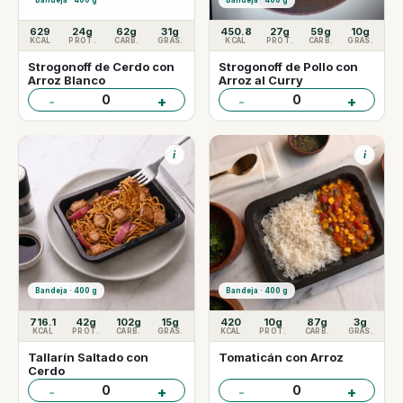
Bandeja · 400 g
Bandeja · 400 g
629
24g
62g
31g
450.8
27g
59g
10g
KCAL
PROT.
CARB.
GRAS.
KCAL
PROT.
CARB.
GRAS.
Strogonoff de Cerdo con
Strogonoff de Pollo con
Arroz Blanco
Arroz al Curry
0
0
-
+
-
+
i
i
Bandeja · 400 g
Bandeja · 400 g
716.1
42g
102g
15g
420
10g
87g
3g
KCAL
PROT.
CARB.
GRAS.
KCAL
PROT.
CARB.
GRAS.
Tallarín Saltado con
Tomaticán con Arroz
Cerdo
0
0
-
+
-
+