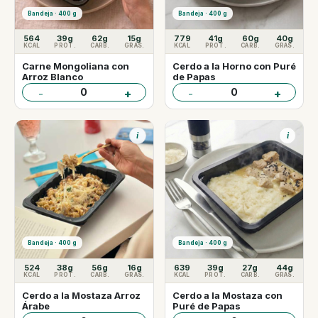
Bandeja · 400 g
Bandeja · 400 g
564
39g
62g
15g
779
41g
60g
40g
KCAL
PROT.
CARB.
GRAS.
KCAL
PROT.
CARB.
GRAS.
Carne Mongoliana con
Cerdo a la Horno con Puré
Arroz Blanco
de Papas
0
0
-
+
-
+
i
i
Bandeja · 400 g
Bandeja · 400 g
524
38g
56g
16g
639
39g
27g
44g
KCAL
PROT.
CARB.
GRAS.
KCAL
PROT.
CARB.
GRAS.
Cerdo a la Mostaza Arroz
Cerdo a la Mostaza con
Árabe
Puré de Papas