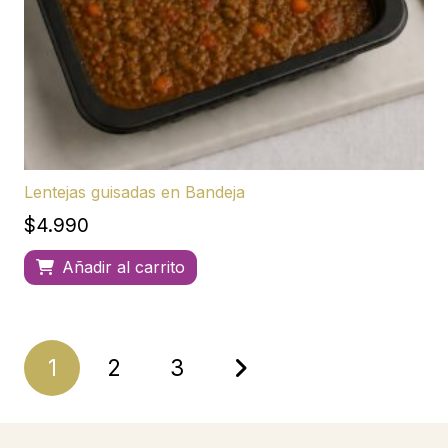
Lentejas guisadas en Bandeja
$
4.990
Añadir al carrito
Navegación
1
2
3
de
entradas