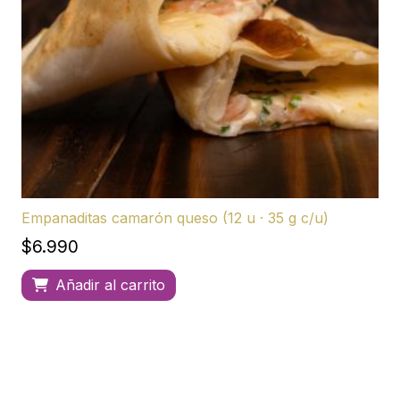
Empanaditas camarón queso (12 u · 35 g c/u)
$
6.990
Añadir al carrito