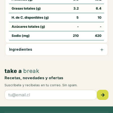
Grasas totales (g)
3.2
6.4
H. de C. disponibles (g)
5
10
Azúcares totales (g)
-
-
Sodio (mg)
210
420
Ingredientes
take a
break
Recetas, novedades y ofertas
Suscríbete y recíbelas en tu correo. Sin spam.
→