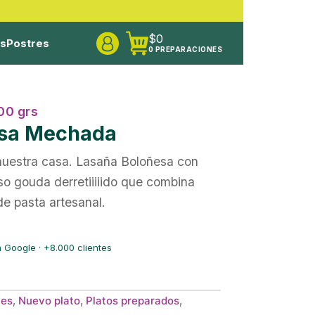
$
0
os
Postres
0 PREPARACIONES
00 grs
esa Mechada
nuestra casa. Lasaña Boloñesa con
 gouda derretiiiiido que combina
de pasta artesanal.
 Google · +8.000 clientes
les
,
Nuevo plato
,
Platos preparados
,