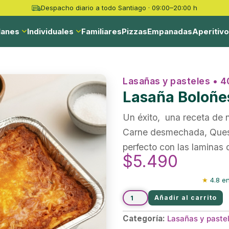
Despacho diario a todo Santiago · 09:00–20:00 h
lanes
Individuales
Familiares
Pizzas
Empanadas
Aperitiv
Lasañas y pasteles • 4
Lasaña Boloñ
Un éxito, una receta de 
Carne desmechada, Queso
perfecto con las laminas 
$
5.490
★
4.8 en
Añadir al carrito
Categoría:
Lasañas y paste