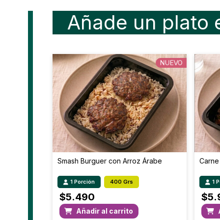
Añade un plato 
NUEVO
Smash Burguer con Arroz Árabe
Carne
1 Porción
400 Grs
1 
$
5.490
$
5.
Añadir al carrito