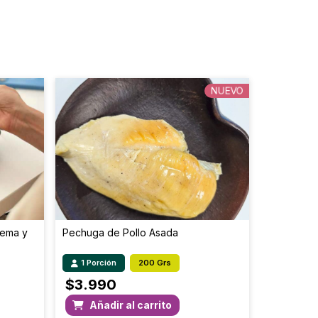
12.7
50.8
 partes con un tenedor o cuchillo y llevar
os.
8.9
35.6
12.0
48
NUEVO
-
-
196.6
786.4
rema y
Pechuga de Pollo Asada
1 Porción
200 Grs
$
3.990
Añadir al carrito