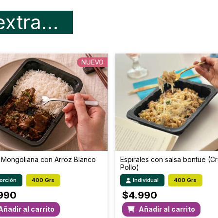
cuidado y servir.
Grasa Total (g)
Microondas
: Pinchar en 3
extra…
al microondas por 4 minut
Colesterol (mg)
H. de C. disponible (g)
NUEVO
Fibra Total (g)
Sodio (mg)
 Mongoliana con Arroz Blanco
Espirales con salsa bontue (C
Pollo)
Porción
400 Grs
Individual
400 Grs
990
$
4.990
Añadir al carrito
Añadir al carrito