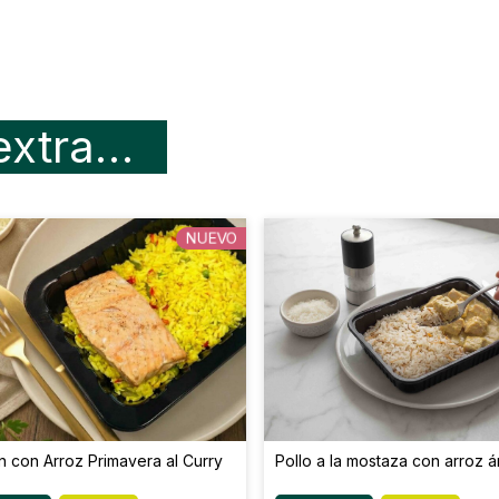
H. de C. disponible (g)
Fibra Total (g)
extra…
Sodio (mg)
NUEVO
 con Arroz Primavera al Curry
Pollo a la mostaza con arroz 