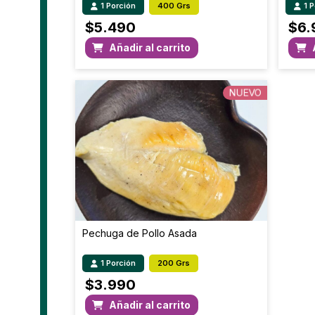
1 Porción
400 Grs
1 
$
5.490
$
6.
Añadir al carrito
NUEVO
Pechuga de Pollo Asada
1 Porción
200 Grs
$
3.990
Añadir al carrito