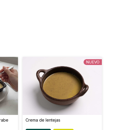
12.9
51.6
0.4
0.1
271
948.5
NUEVO
árabe
Crema de lentejas