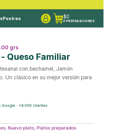
$
0
os
Postres
0 PREPARACIONES
400 grs
- Queso Familiar
artesanal con bechamel, Jamón
. Un clásico en su mejor versión para
 Google · +8.000 clientes
les
,
Nuevo plato
,
Platos preparados