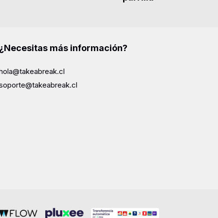
¿Necesitas más información?
hola@takeabreak.cl
soporte@takeabreak.cl