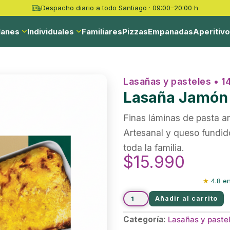
Despacho diario a todo Santiago · 09:00–20:00 h
lanes
Individuales
Familiares
Pizzas
Empanadas
Aperitiv
Lasañas y pasteles • 1
Lasaña Jamón 
Finas láminas de pasta 
Artesanal y queso fundido
toda la familia.
$
15.990
★
4.8 en
Añadir al carrito
Categoría:
Lasañas y paste