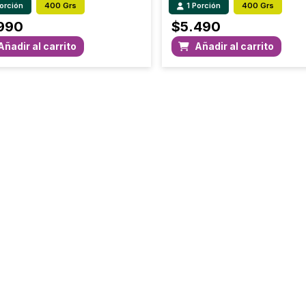
Porción
400 Grs
1 Porción
400 Grs
990
$
5.490
Añadir al carrito
Añadir al carrito