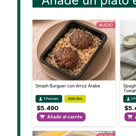
Añade un plato 
NUEVO
Smash Burguer con Arroz Árabe
Spaghe
Tomat
1 Porción
400 Grs
1 
$
5.490
$
5.
Añadir al carrito