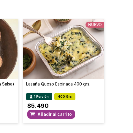
249.3
123.2
1.2
3.1
NUEVO
0.2
0.6
488
1221
n Salsa)
Lasaña Queso Espinaca 400 grs.
1 Porción
400 Grs
$
5.490
Añadir al carrito