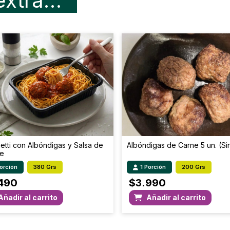
extra…
Colesterol (mg)
H. de C. disponible (g)
Fibra Total (g)
Sodio (mg)
tti con Albóndigas y Salsa de
Albóndigas de Carne 5 un. (Si
e
Porción
380 Grs
1 Porción
200 Grs
490
$
3.990
Añadir al carrito
Añadir al carrito