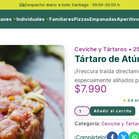
Despacho diario a todo Santiago · 09:00–20:00 h
lanes
Individuales
Familiares
Pizzas
Empanadas
Aperitiv
Ceviche y Tártaros • 2
Tártaro de Atú
¡Frescura traída directam
especialmente aliñados p
$
7.990
★
4.8 en
Añadir al carrito
Categoría:
Ceviche y Tárta
¡Compártelo!