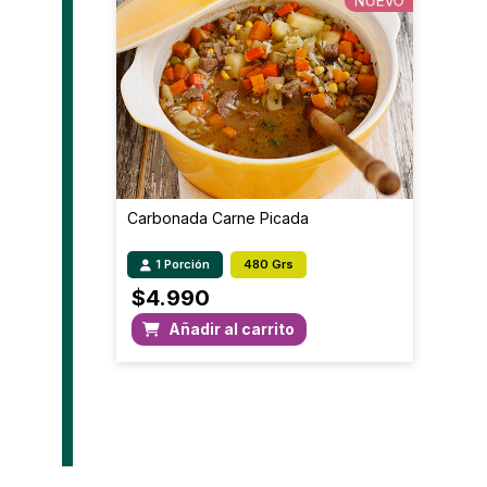
NUEVO
Carbonada Carne Picada
1 Porción
480 Grs
$
4.990
Añadir al carrito