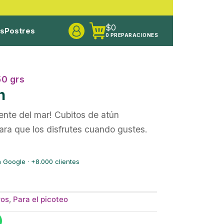
$
0
os
Postres
0 PREPARACIONES
50 grs
n
ente del mar! Cubitos de atún
ara que los disfrutes cuando gustes.
 Google · +8.000 clientes
ros
,
Para el picoteo