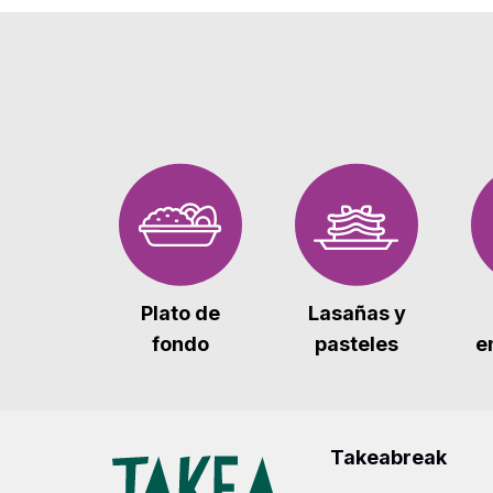
Plato de
Lasañas y
fondo
pasteles
e
Takeabreak