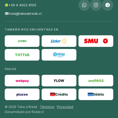
+56 9 4002 8105
hola@takeabreak.cl
TAMBIÉN NOS ENCUENTRAS EN
TOTTUS
PAGOS
webpay
FLOW
amiPASS
pluxee
Crédito
Débito
© 2026 Take a Break ·
Términos
·
Privacidad
Desarrollado por Radar.cl