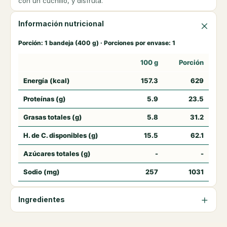
con un cuchillo, y disfruta.
Información nutricional
Porción: 1 bandeja (400 g) · Porciones por envase: 1
100 g
Porción
Energía (kcal)
157.3
629
Proteínas (g)
5.9
23.5
Grasas totales (g)
5.8
31.2
H. de C. disponibles (g)
15.5
62.1
Azúcares totales (g)
-
-
Sodio (mg)
257
1031
Ingredientes