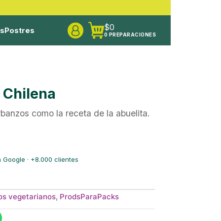
$
0
os
Postres
0 PREPARACIONES
 Chilena
rbanzos como la receta de la abuelita.
 Google · +8.000 clientes
os vegetarianos
,
ProdsParaPacks