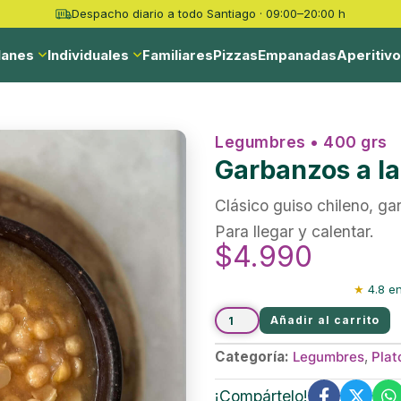
Despacho diario a todo Santiago · 09:00–20:00 h
lanes
Individuales
Familiares
Pizzas
Empanadas
Aperitiv
Legumbres • 400 grs
Garbanzos a la
Clásico guiso chileno, ga
Para llegar y calentar.
$
4.990
★
4.8 en
Añadir al carrito
Categoría:
Legumbres
,
Plat
¡Compártelo!