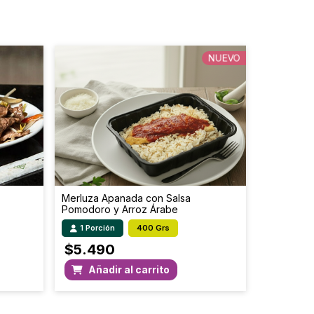
8.5
34
3.4
13.6
NUEVO
73
292
Merluza Apanada con Salsa
Pomodoro y Arroz Árabe
1 Porción
400 Grs
$
5.490
Añadir al carrito