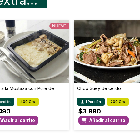
extra…
H. de C. disponible (g)
Fibra Total (g)
NUEVO
Sodio (mg)
 a la Mostaza con Puré de
Chop Suey de cerdo
Porción
400 Grs
1 Porción
200 Grs
490
$
3.990
Añadir al carrito
Añadir al carrito