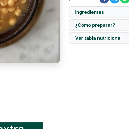
Ingredientes
¿Cómo preparar?
Ingredientes destacados:
pimienta, sal y ají de colo
Ver tabla nutricional
Modo de preparación: Par
la bolsa en agua hirviendo
cuidadosamente y servir.
Información nutriciona
Energía (kcal)
Proteínas (g)
Grasa Total (g)
Colesterol (mg)